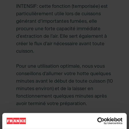
INTENSIF: cette fonction (temporisée) est
particulièrement utile lors de cuissons
générant d’importantes fumées, elle
procure une forte capacité immédiate
d’extraction de l’air. Elle sert également à
créer le flux d’air nécessaire avant toute
cuisson.
Pour une utilisation optimale, nous vous
conseillons d’allumer votre hotte quelques
minutes avant le début de toute cuisson (10
minutes environ) et de la laisser en
fonctionnement quelques minutes après
avoir terminé votre préparation.