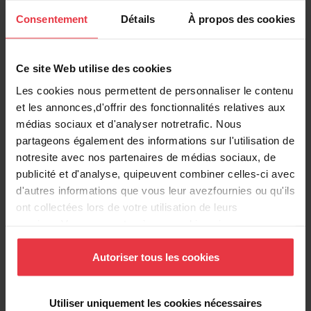
Consentement
Détails
À propos des cookies
LE NIVEAU SONORE
Afin que la cuisine reste un lieu agréable,
une hotte se doit d’être la plus silencieuse
Ce site Web utilise des cookies
possible. Le niveau sonore d’une hotte
Les cookies nous permettent de personnaliser le contenu
en fonctionnement est donné par la
et les annonces,d'offrir des fonctionnalités relatives aux
puissance acoustique et diffère selon la
médias sociaux et d'analyser notretrafic. Nous
vitesse utilisée. Par exemple, pour une
partageons également des informations sur l'utilisation de
cuisine de 12 m2, une hotte fonctionnant à
notresite avec nos partenaires de médias sociaux, de
vitesse moyenne (environ 400m3/h) a un
publicité et d'analyse, quipeuvent combiner celles-ci avec
niveau sonore d’environ 36 dB(A), ce qui
d'autres informations que vous leur avezfournies ou qu'ils
correspond au bruit d’une brise légère.
ont collectées lors de votre utilisation de leurs
Pour une utilisation en vitesse maximale
services.Vous consentez à nos cookies si vous
(environ 700m3/h), le bruit généré par
continuez à utiliser notre site Web.
la hotte est d’environ 64 dB(A), comparable
Autoriser tous les cookies
à une conversation entre deux personnes.
C’est pourquoi le niveau sonore d’une
Utiliser uniquement les cookies nécessaires
hotte doit être apprécié en fonction de sa