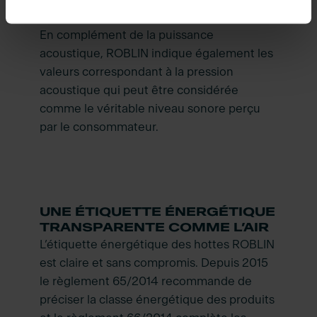
vitesse d’utilisation.
En complément de la puissance
acoustique, ROBLIN indique également les
valeurs correspondant à la pression
acoustique qui peut être considérée
comme le véritable niveau sonore perçu
par le consommateur.
UNE ÉTIQUETTE ÉNERGÉTIQUE
TRANSPARENTE COMME L’AIR
L’étiquette énergétique des hottes ROBLIN
est claire et sans compromis. Depuis 2015
le règlement 65/2014 recommande de
préciser la classe énergétique des produits