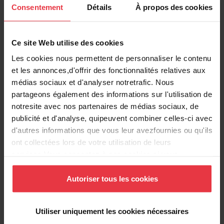
Description du produit
Consentement
Détails
À propos des cookies
Ce site Web utilise des cookies
Les cookies nous permettent de personnaliser le contenu
Voir plus
et les annonces,d'offrir des fonctionnalités relatives aux
médias sociaux et d'analyser notretrafic. Nous
partageons également des informations sur l'utilisation de
notresite avec nos partenaires de médias sociaux, de
publicité et d'analyse, quipeuvent combiner celles-ci avec
Téléchargements
d'autres informations que vous leur avezfournies ou qu'ils
ont collectées lors de votre utilisation de leurs
services.Vous consentez à nos cookies si vous
Fiche produit
continuez à utiliser notre site Web.
Autoriser tous les cookies
Utiliser uniquement les cookies nécessaires