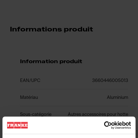
Informations produit
Information produit
EAN/UPC
3660446005013
Matériau
Aluminium
Sous-catégorie
Autres accessoires pour hotte