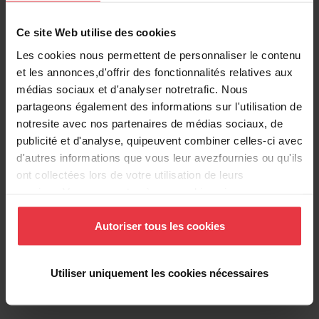
DUO
Ce site Web utilise des cookies
Les cookies nous permettent de personnaliser le contenu
Découvrir
et les annonces,d'offrir des fonctionnalités relatives aux
médias sociaux et d'analyser notretrafic. Nous
partageons également des informations sur l'utilisation de
notresite avec nos partenaires de médias sociaux, de
publicité et d'analyse, quipeuvent combiner celles-ci avec
Evacuation
d'autres informations que vous leur avezfournies ou qu'ils
PIANO
ont collectées lors de votre utilisation de leurs
services.Vous consentez à nos cookies si vous
Découvrir
continuez à utiliser notre site Web.
Autoriser tous les cookies
Utiliser uniquement les cookies nécessaires
Recyclage
PIANO