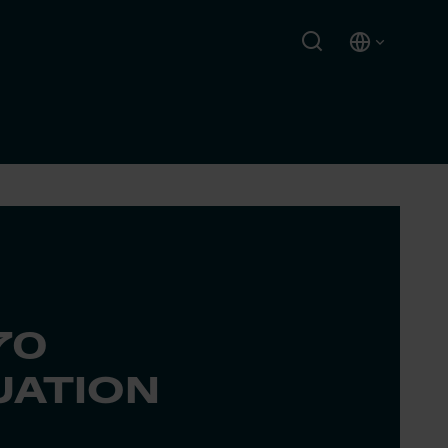
70
UATION