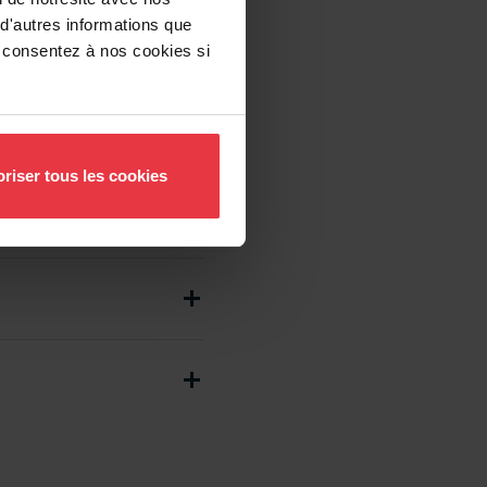
 d'autres informations que
us consentez à nos cookies si
riser tous les cookies