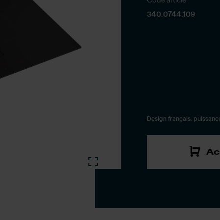
Code article
340.0744.109
Design français, puissance
Ac