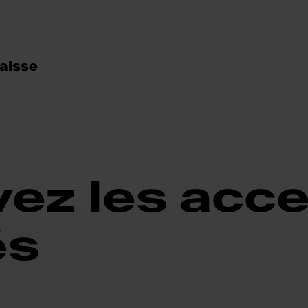
raisse
ez les acc
és