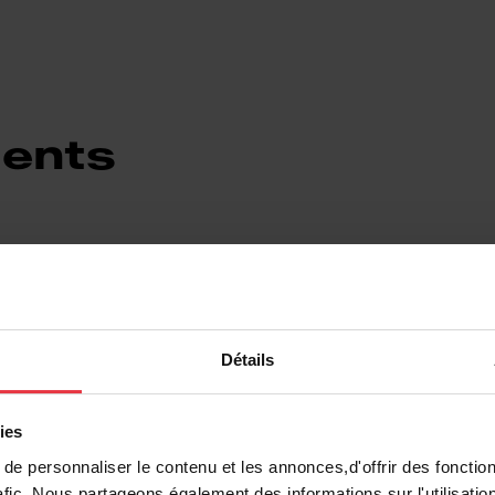
ents
Détails
ies
ique
e personnaliser le contenu et les annonces,d'offrir des fonction
afic. Nous partageons également des informations sur l'utilisatio