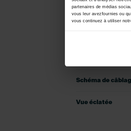
partenaires de médias sociaux
vous leur avezfournies ou qu'
Fiche CE
vous continuez à utiliser not
Guide d´installati
Instructions d´uti
Schéma de câbla
Vue éclatée