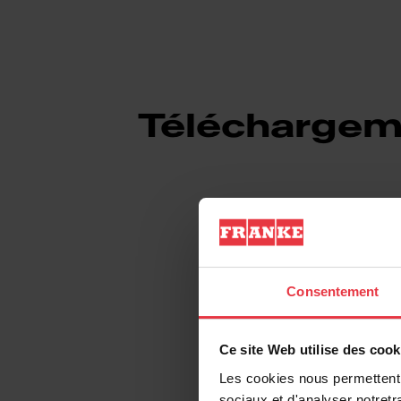
Téléchargem
Fiche produit
Consentement
Dessin technique
Ce site Web utilise des cook
Etiquette énergét
Les cookies nous permettent d
sociaux et d'analyser notretr