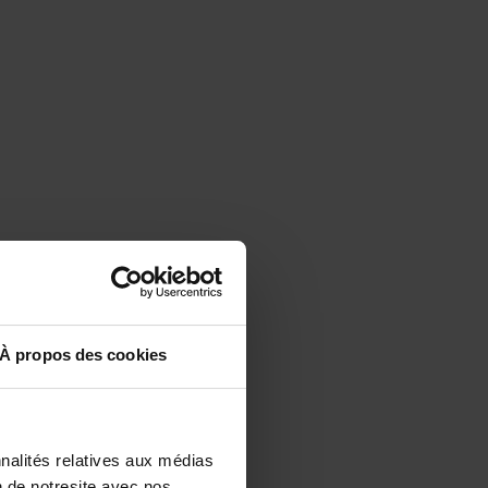
À propos des cookies
nalités relatives aux médias
n de notresite avec nos