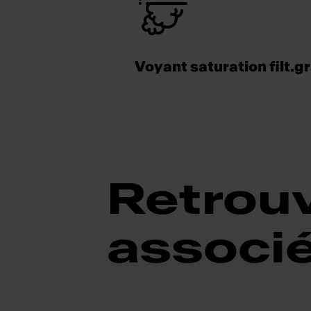
Voyant saturation filt.g
Retrouv
associ