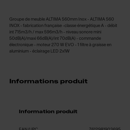
Groupe de meuble ALTIMA 560mm Inox - ALTIMA 560
INOX - fabrication française -classe énergétique A - débit
int 715m3/h / max 596m3/h - niveau sonore mini
50dB(A)/maxi 66dB(A)/int 70dB(A) - commande
électronique - moteur 270 W EVO - 1 filtre à graisse en
aluminium - éclairage LED 2x1W
Informations produit
Information produit
EAN/UPC
7612981903695