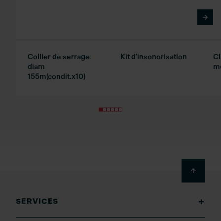
Collier de serrage
Kit d'insonorisation
Cl
diam
m
155m(condit.x10)
Footer
SERVICES