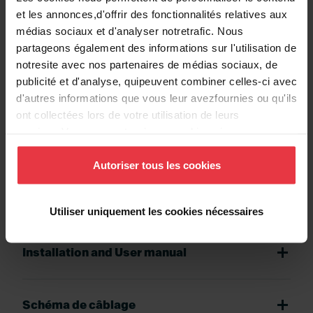
et les annonces,d'offrir des fonctionnalités relatives aux
médias sociaux et d'analyser notretrafic. Nous
Fiche produit
partageons également des informations sur l'utilisation de
notresite avec nos partenaires de médias sociaux, de
publicité et d'analyse, quipeuvent combiner celles-ci avec
Dessin technique
d'autres informations que vous leur avezfournies ou qu'ils
ont collectées lors de votre utilisation de leurs
services.Vous consentez à nos cookies si vous
continuez à utiliser notre site Web.
Etiquette énergétique
Autoriser tous les cookies
Fiche CE
Utiliser uniquement les cookies nécessaires
Installation and User manual
Schéma de câblage