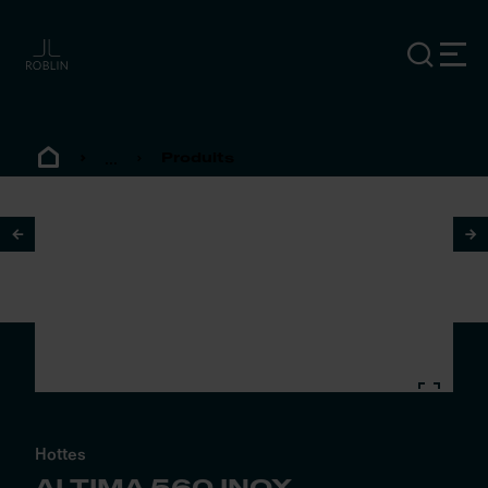
...
Produits
1
/
2
Hottes