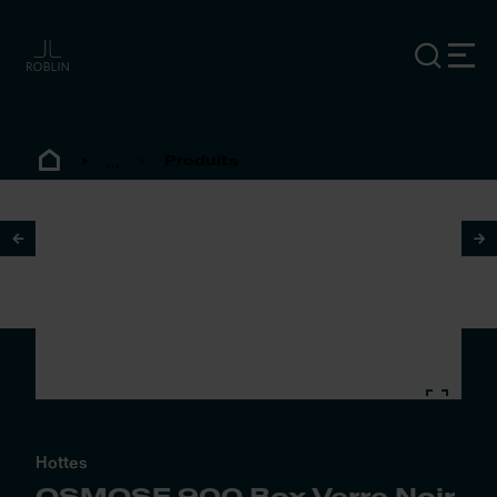
...
Produits
1
/
3
Hottes