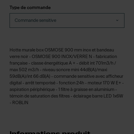
Type de commande
Commande sensitive
Hotte murale box OSMOSE 900 mm inox et bandeau
verre noir - OSMOSE 900 INOX/VERRE N - fabrication
française - classe énergétique A + - débit int 701m3/h /
max 502 m3/h - niveau sonore mini 44dB(A)/maxi
59dB(A)/int 66 dB(A) - commande sensitive avec afficheur
digital - arrêt temporisé - fonction 24h - moteur 170 W E+ -
aspiration périphérique - 1 filtre à graisse en aluminium -
témoin de saturation des filtres - éclairage barre LED 1x6W
- ROBLIN
Informations produit