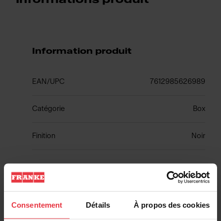
Information produit
EAN/UPC
7612985626989
Catégorie
Box
Finition
Noir
Caractéristiques produit
Consentement
Détails
À propos des cookies