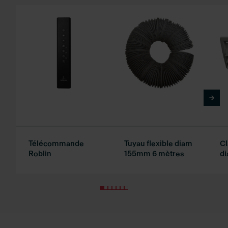
Télécommande
Tuyau flexible diam
Cl
Roblin
155mm 6 mètres
d