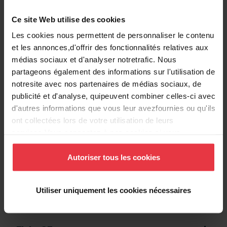
Voir plus
Ce site Web utilise des cookies
Les cookies nous permettent de personnaliser le contenu
et les annonces,d'offrir des fonctionnalités relatives aux
médias sociaux et d'analyser notretrafic. Nous
partageons également des informations sur l'utilisation de
Téléchargements
notresite avec nos partenaires de médias sociaux, de
publicité et d'analyse, quipeuvent combiner celles-ci avec
d'autres informations que vous leur avezfournies ou qu'ils
Fiche produit
ont collectées lors de votre utilisation de leurs
services.Vous consentez à nos cookies si vous
continuez à utiliser notre site Web.
Dessin technique
Autoriser tous les cookies
Utiliser uniquement les cookies nécessaires
Etiquette énergétique