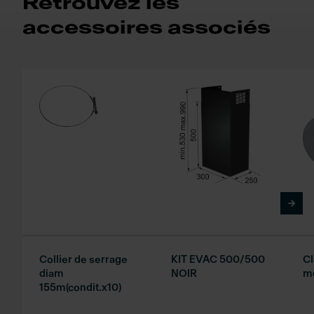
Retrouvez les
accessoires associés
Collier de serrage
KIT EVAC 500/500
Cl
diam
NOIR
m
155m(condit.x10)