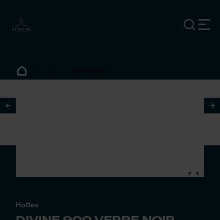
...
Produits
1
/
4
Hottes