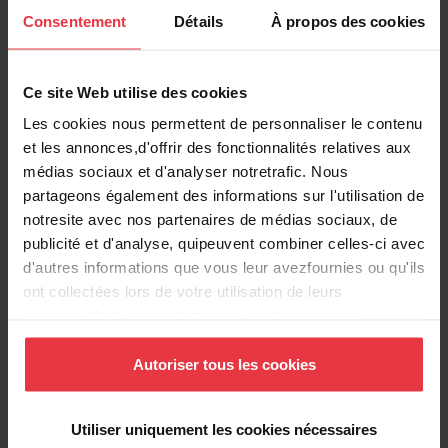
Consentement
Détails
À propos des cookies
Voir plus
Ce site Web utilise des cookies
Les cookies nous permettent de personnaliser le contenu
et les annonces,d'offrir des fonctionnalités relatives aux
Téléchargements
médias sociaux et d'analyser notretrafic. Nous
partageons également des informations sur l'utilisation de
notresite avec nos partenaires de médias sociaux, de
Fiche produit
publicité et d'analyse, quipeuvent combiner celles-ci avec
d'autres informations que vous leur avezfournies ou qu'ils
ont collectées lors de votre utilisation de leurs
services.Vous consentez à nos cookies si vous
Dessin technique
continuez à utiliser notre site Web.
Autoriser tous les cookies
Etiquette énergétique
Utiliser uniquement les cookies nécessaires