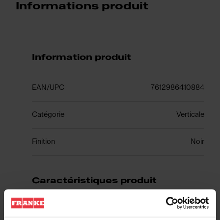
Informations produit
Information produit
EAN/UPC
7612986410884
Catégorie
Verticale
Finition
Noir
Caractéristiques produit