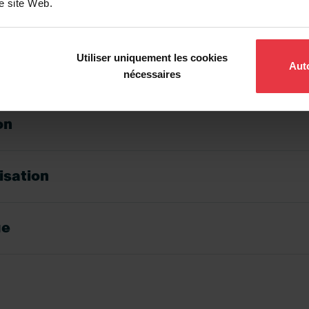
re site Web.
ique
Utiliser uniquement les cookies
Auto
nécessaires
on
lisation
ge