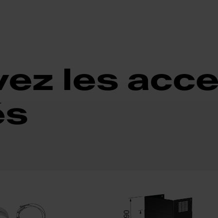
ez les acc
és