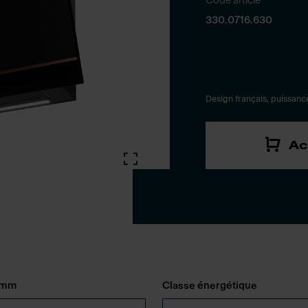
Code article
330.0716.630
Design français, puissance
Ac
n mm
Classe énergétique