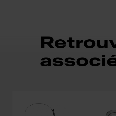
Retrouv
associ