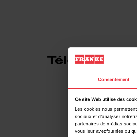
Téléchargem
Consentement
Ce site Web utilise des cook
Fiche produit
Les cookies nous permettent d
sociaux et d'analyser notretr
Dessin technique
partenaires de médias sociaux
vous leur avezfournies ou qu'