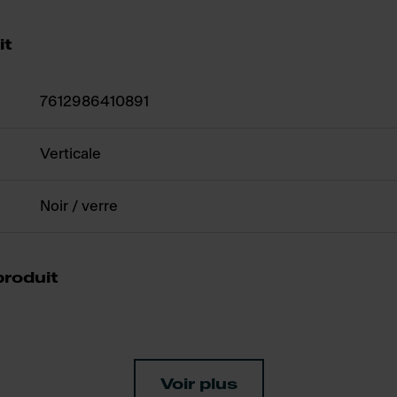
it
7612986410891
Verticale
Noir / verre
produit
Voir plus