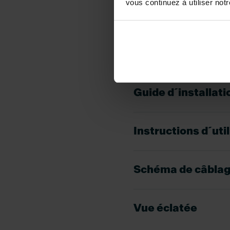
vous continuez à utiliser not
Etiquette énergét
Fiche CE
Guide d´installati
Instructions d´uti
Schéma de câbla
Vue éclatée